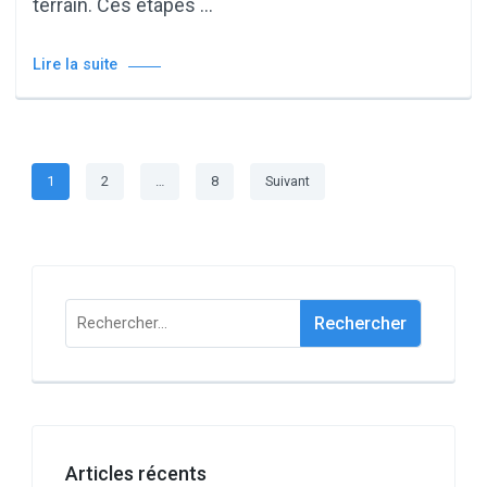
terrain. Ces étapes …
Lire la suite
Pagination
Page
Page
Page
1
2
…
8
Suivant
des
publications
Rechercher :
Articles récents